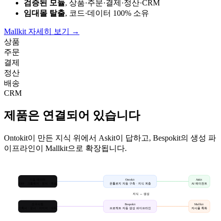
검증된 모듈
, 상품·주문·결제·정산·CRM
임대몰 탈출
, 코드·데이터 100% 소유
Mallkit 자세히 보기
→
상품
주문
결제
정산
배송
CRM
제품은 연결되어 있습니다
Ontokit이 만든 지식 위에서 Askit이 답하고, Bespokit의 생성 파
이프라인이 Mallkit으로 확장됩니다.
기업 데이터
Ontokit
Askit
ERP · 그룹웨어 · 문서 · 엑셀
온톨로지 자동 구축 · 지식 계층
AI 에이전트
지식 ↔ 생성
요구사항
Bespokit
Mallkit
기획서 · 문서 · 이미지 · 대화
프로젝트 자동 생성 파이프라인
자사몰 특화